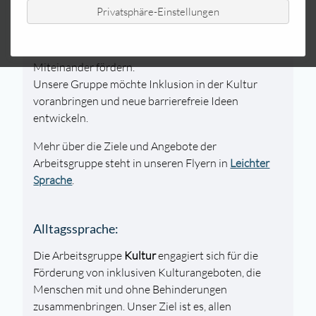
Privatsphäre-Einstellungen
mit und ohne Behinderungen sollen dabei
zusammenkommen. Jeder soll Zugang zu Kultur
und Geschichte haben. Wir wollen ein gutes
Miteinander fördern.
Unsere Gruppe möchte Inklusion in der Kultur
voranbringen und neue barrierefreie Ideen
entwickeln.
Mehr über die Ziele und Angebote der
Arbeitsgruppe steht in unseren Flyern in
Leichter
Sprache
.
Alltagssprache:
Die Arbeitsgruppe
Kultur
engagiert sich für die
Förderung von inklusiven Kulturangeboten, die
Menschen mit und ohne Behinderungen
zusammenbringen. Unser Ziel ist es, allen