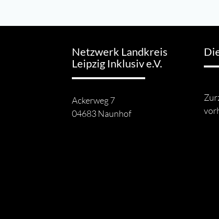
Netzwerk Landkreis
Di
Leipzig Inklusiv e.V.
Zurz
Ackerweg 7
vor
04683 Naunhof