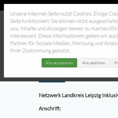
Unsere Internet-Seite nutzt Cookies. Einige Coo
Seite funktioniert. Sie können nicht ausgeschal
uns, Inhalte und Anzeigen besser zu machen.Wir
interessiert. Diese Informationen geben wir auc
Partner für Soziale Medien, Werbung und Analy
Ihrer Zustimmung genutzt.
Alle akzeptieren
Alle ablehnen
Pr
Impressum
Netzwerk Landkreis Leipzig Inklusiv
Anschrift: