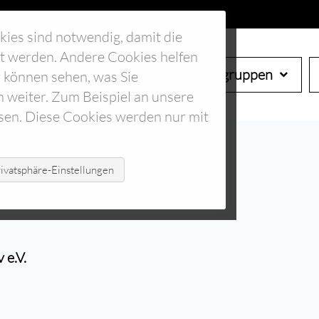
kies sind notwendig, damit die
tet werden. Andere Cookies helfen
Start
Verein
Arbeitsgruppen
 können sehen, was Sie
h weiter. Zum Beispiel an unsere
sen. Diese Cookies werden nur mit
ivatsphäre-Einstellungen
 e.V.