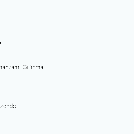
g
nanzamt Grimma
tzende