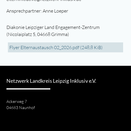
Ansprechpartner: Anne Loeper
Diakonie Leipziger Land Engagement-Zentrum
(Nicolaiplatz 5, 04668 Grimma)
Flyer Elternaustausch 02_2026.pdf
(248,8 KiB)
Netzwerk Landkreis Leipzig Inklusiv e.V.
Ackerweg 7
04683 Naunhof